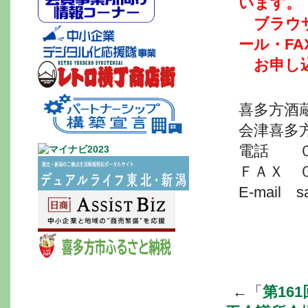
います。
＠
ブラウ
ール・FA
＠
お申し
喜多方酒
会津喜多
電話 ０
ＦＡＸ 
E-mail sa
←「
第16