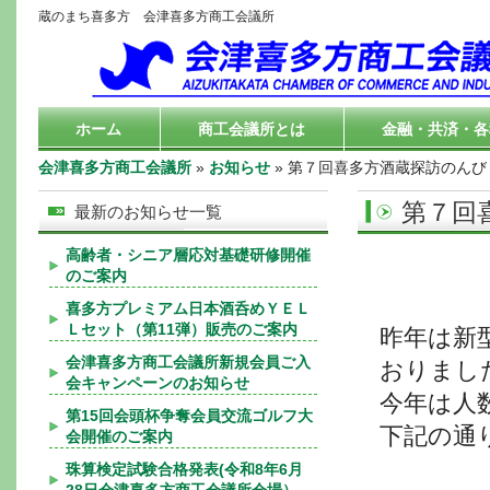
蔵のまち喜多方 会津喜多方商工会議所
ホーム
商工会議所とは
金融・共済・各
会津喜多方商工会議所
»
お知らせ
» 第７回喜多方酒蔵探訪のん
第７回
最新のお知らせ一覧
高齢者・シニア層応対基礎研修開催
のご案内
喜多方プレミアム日本酒呑めＹＥＬ
Ｌセット（第11弾）販売のご案内
昨年は新
会津喜多方商工会議所新規会員ご入
おりまし
会キャンペーンのお知らせ
今年は人
第15回会頭杯争奪会員交流ゴルフ大
下記の通
会開催のご案内
珠算検定試験合格発表(令和8年6月