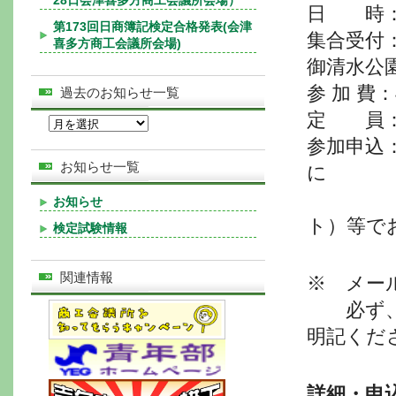
28日会津喜多方商工会議所会場）
日 時：令和
第173回日商簿記検定合格発表(会津
集合受付
喜多方商工会議所会場)
御清水公
参 加 費
過去のお知らせ一覧
定 員：
参加申込
お知らせ一覧
に
@@@@@
お知らせ
ト）等で
検定試験情報
関連情報
※ メー
@@
必ず
明記くだ
詳細・申