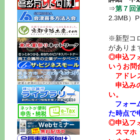
⇒
第７回
2.3MB）P
※新型コ
がありま
◎申込フ
いうお問
＠
アドレ
＠
申込み
い。
@
フォー
た時点で
◎申込フ
＠
スマホ