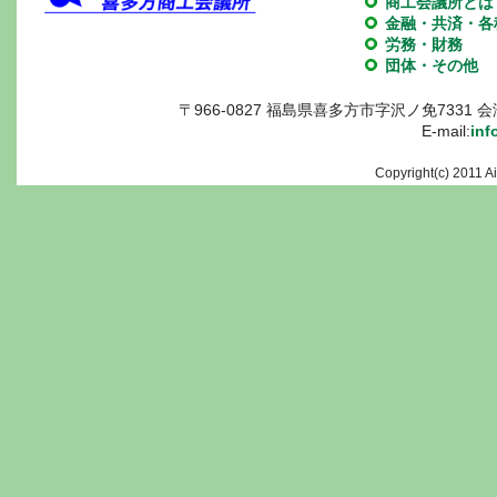
商工会議所とは
金融・共済・各
労務・財務
団体・その他
〒966-0827 福島県喜多方市字沢ノ免7331 会津喜多
E-mail:
inf
Copyright(c) 2011 A