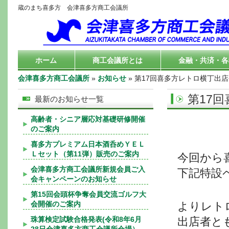
蔵のまち喜多方 会津喜多方商工会議所
ホーム
商工会議所とは
金融・共済・各
会津喜多方商工会議所
»
お知らせ
» 第17回喜多方レトロ横丁出
第17
最新のお知らせ一覧
高齢者・シニア層応対基礎研修開催
のご案内
喜多方プレミアム日本酒呑めＹＥＬ
Ｌセット（第11弾）販売のご案内
今回から
会津喜多方商工会議所新規会員ご入
下記特設
会キャンペーンのお知らせ
第15回会頭杯争奪会員交流ゴルフ大
会開催のご案内
よりレト
珠算検定試験合格発表(令和8年6月
出店者と