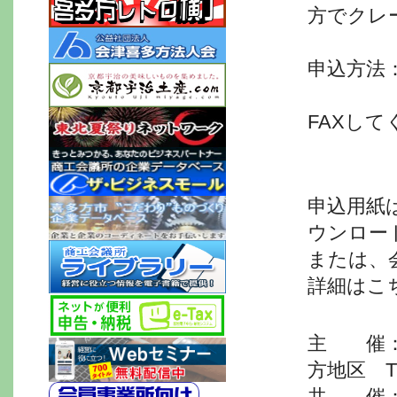
方でクレ
※※※※
申込方法
※※※※
FAXして
※※ ※
申込用紙
ウンロー
または、
詳細はこ
主 催：
方地区 TEL
共 催：会