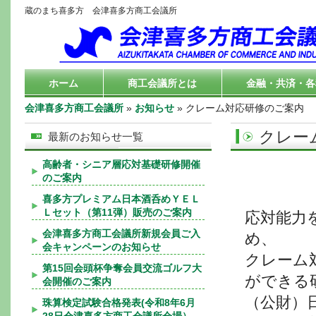
蔵のまち喜多方 会津喜多方商工会議所
ホーム
商工会議所とは
金融・共済・各
会津喜多方商工会議所
»
お知らせ
» クレーム対応研修のご案内
クレー
最新のお知らせ一覧
高齢者・シニア層応対基礎研修開催
のご案内
喜多方プレミアム日本酒呑めＹＥＬ
Ｌセット（第11弾）販売のご案内
応対能力
会津喜多方商工会議所新規会員ご入
め、
会キャンペーンのお知らせ
クレーム
第15回会頭杯争奪会員交流ゴルフ大
ができる
会開催のご案内
（公財）
珠算検定試験合格発表(令和8年6月