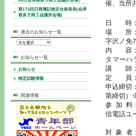
28日会津喜多方商工会議所会場）
催、当所
第173回日商簿記検定合格発表(会津
喜多方商工会議所会場)
日 時：20
場 所：
過去のお知らせ一覧
字沢ノ免7
内 容：
お知らせ一覧
タマーハ
講 師：
お知らせ
定 員：
検定試験情報
申込締切：
第締切）
関連情報
参 加 
信電話ユ
※※※※
対 象 