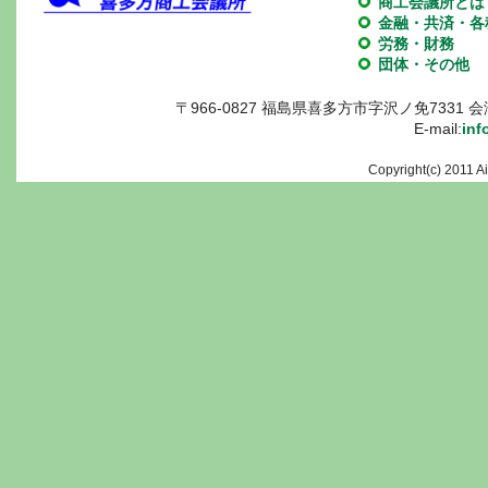
商工会議所とは
金融・共済・各
労務・財務
団体・その他
〒966-0827 福島県喜多方市字沢ノ免7331 会津喜多
E-mail:
inf
Copyright(c) 2011 A