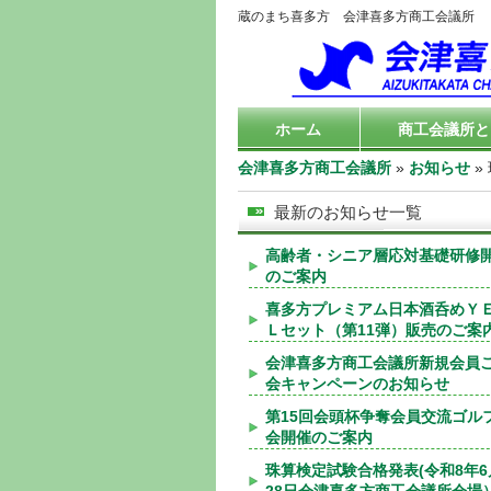
蔵のまち喜多方 会津喜多方商工会議所
ホーム
商工会議所と
会津喜多方商工会議所
»
お知らせ
»
最新のお知らせ一覧
高齢者・シニア層応対基礎研修
のご案内
喜多方プレミアム日本酒呑めＹ
Ｌセット（第11弾）販売のご案
会津喜多方商工会議所新規会員
会キャンペーンのお知らせ
第15回会頭杯争奪会員交流ゴル
会開催のご案内
珠算検定試験合格発表(令和8年6