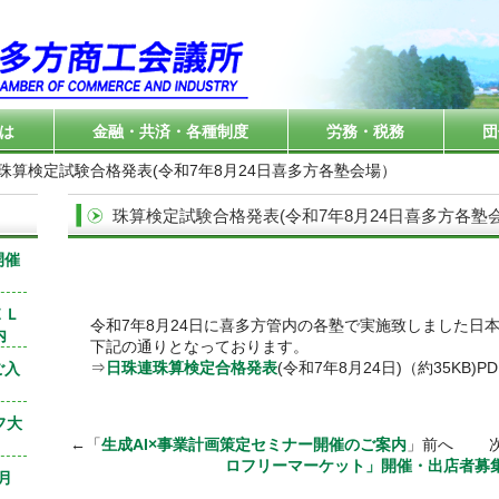
は
金融・共済・各種制度
労務・税務
団
 珠算検定試験合格発表(令和7年8月24日喜多方各塾会場）
珠算検定試験合格発表(令和7年8月24日喜多方各塾
開催
ＥＬ
令和7年8月24日に喜多方管内の各塾で実施致しました日
内
下記の通りとなっております。
⇒
日珠連珠算検定合格発表
(令和7年8月24日)（約35KB)PD
ご入
フ大
←「
生成AI×事業計画策定セミナー開催のご案内
」前へ 次
ロフリーマーケット」開催・出店者募
月