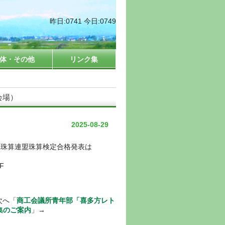
昨日:0741 今日:0749
体・その他
リンク集
会場）
2025-08-29
本珠算連盟珠算検定合格発表は
F
へ「
商工会議所青年部「喜多方レト
集のご案内
」→