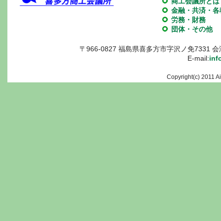
商工会議所とは
金融・共済・各
労務・財務
団体・その他
〒966-0827 福島県喜多方市字沢ノ免7331 会津喜多
E-mail:
inf
Copyright(c) 2011 A