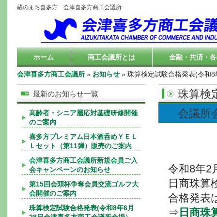
蔵のまち喜多方 会津喜多方商工会議所
ホーム
商工会議所とは
金融・共済・各
会津喜多方商工会議所
»
お知らせ
» 珠算検定試験合格発表(令和
珠算検
最新のお知らせ一覧
会議所
高齢者・シニア層応対基礎研修開催
のご案内
喜多方プレミアム日本酒呑めＹＥＬ
Ｌセット（第11弾）販売のご案内
会津喜多方商工会議所新規会員ご入
令和8年
会キャンペーンのお知らせ
日商珠算
第15回会頭杯争奪会員交流ゴルフ大
会開催のご案内
合格発表
珠算検定試験合格発表(令和8年6月
⇒
日商珠算